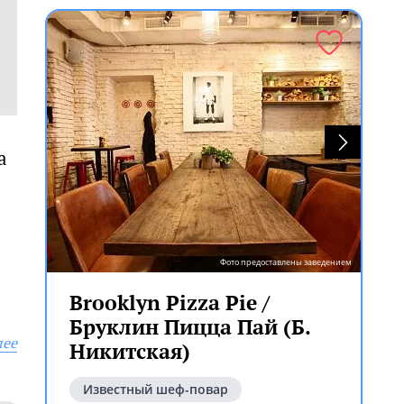
a
Фото предоставлены заведением
Brooklyn Pizza Pie /
Бруклин Пицца Пай (Б.
лее
Никитская)
Известный шеф-повар