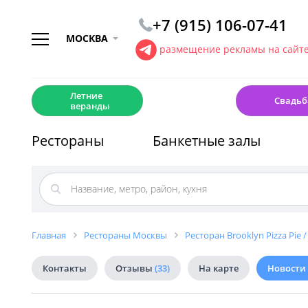
+7 (915) 106-07-41
МОСКВА
размещение рекламы на сайт
☀️
💍
Летние
Свадьб
веранды
Рестораны
Банкетные залы
Главная
Рестораны Москвы
Ресторан Brooklyn Pizza Pie 
Контакты
Отзывы
(33)
На карте
Новости