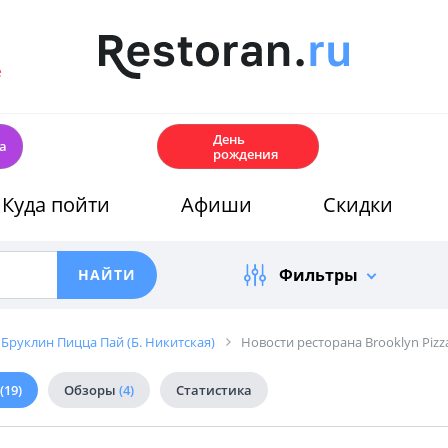
е
🎂
День
а
рождения
Куда пойти
Афиши
Скидки
Фильтры
/ Бруклин Пицца Пай (Б. Никитская)
Новости ресторана Brooklyn Pizza
(19)
Обзоры
(4)
Статистика