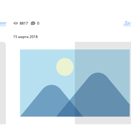
лее
Да
8817
0
15 марта 2018