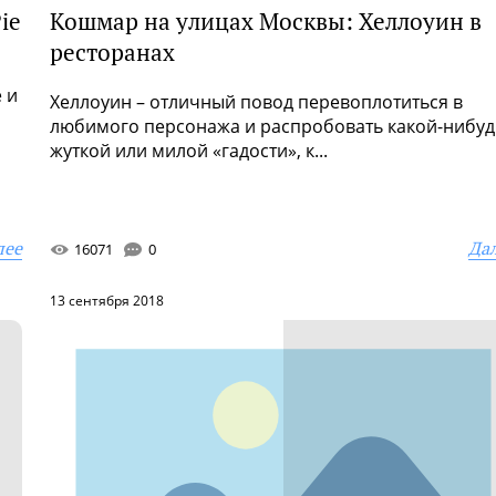
ie
Кошмар на улицах Москвы: Хеллоуин в
ресторанах
 и
Хеллоуин – отличный повод перевоплотиться в
любимого персонажа и распробовать какой-нибуд
жуткой или милой «гадости», к...
лее
Да
16071
0
13 сентября 2018