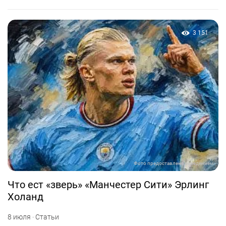
3 151
Фото предоставлено заведением
Что ест «зверь» «Манчестер Сити» Эрлинг
Холанд
8 июля · Статьи