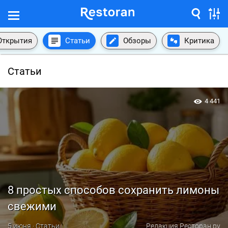
Открытия
Статьи
Обзоры
Критика
Статьи
4 441
8 простых способов сохранить лимоны
свежими
5 июня · Статьи
Редакция Ресторан.ру