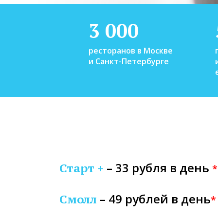
3 000
ресторанов в Москве
и Санкт-Петербурге
– 33 рубля в день
Старт +
*
– 49 рублей в день
Смолл
*