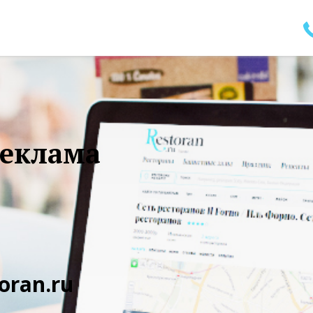
реклама
oran.ru