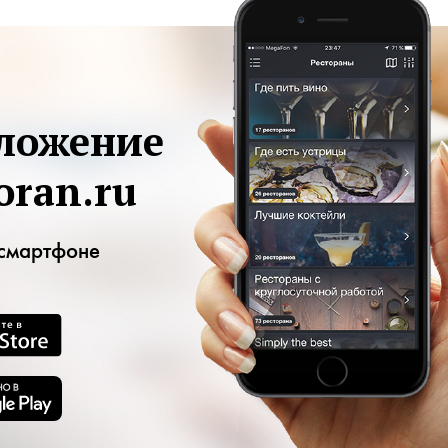
ложение
oran.ru
смартфоне