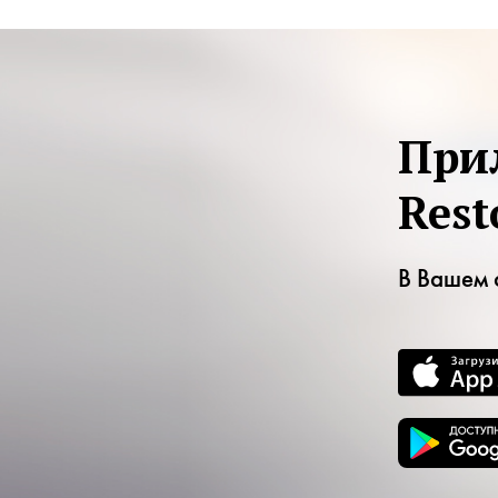
При
Rest
В Вашем 