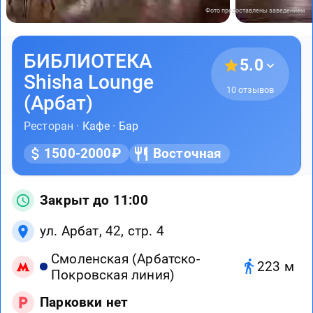
Фото предоставлены заведением
БИБЛИОТЕКА
5.0
Shisha Lounge
10 отзывов
(Арбат)
Ресторан ·
Кафе
·
Бар
1500-2000₽
Восточная
Закрыт до 11:00
ул. Арбат, 42, стр. 4
Смоленская (Арбатско-
223 м
Покровская линия)
Парковки нет