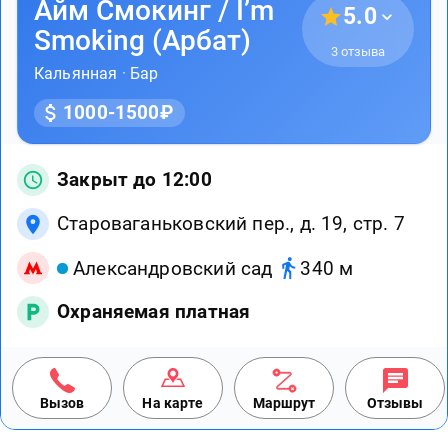
Айм Смокинг / I’m
5.0
Smoking (Арбат)
3 отзыва
Кальянная
·
Бар
1000-1500₽
Закрыт до 12:00
Староваганьковский пер., д. 19, стр. 7
Александровский сад
340 м
Охраняемая платная
Вызов
На карте
Маршрут
Отзывы