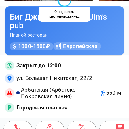
Определяем
Биг Джимс паб / Big Jim’s
местоположение...
pub
Пивной ресторан
1000-1500₽
Европейская
Закрыт до 12:00
ул. Большая Никитская, 22/2
Арбатская (Арбатско-
550 м
Покровская линия)
Городская платная