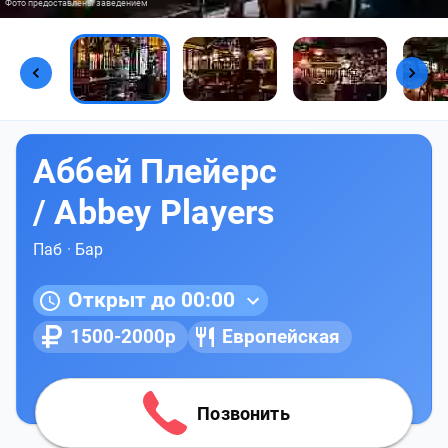
Фото предоставлены заведением
Аббей Плейерс
/ Abbey Players
Паб
·
Бар
Открыт до 00:00
1500-2000р
Европейская
Позвонить