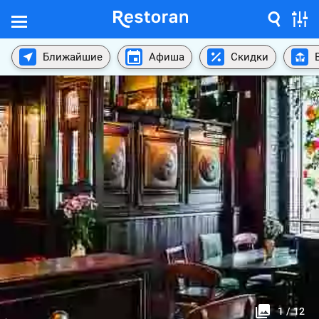
Ближайшие
Афиша
Скидки
1
/
12