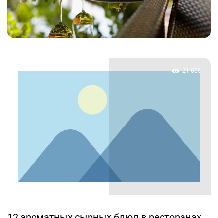
21 808
12 ароматных сырных блюд в ресторанах