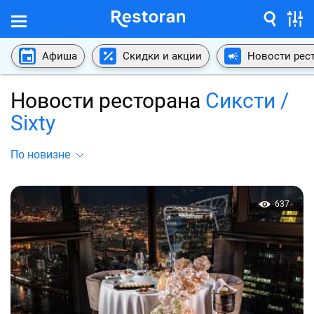
Афиша
Скидки и акции
Новости рес
Новости ресторана
Сиксти /
Sixty
По новизне
637