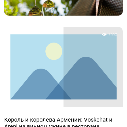
1 552
Король и королева Армении: Voskehat и
Areni на винном ужине в ресторане