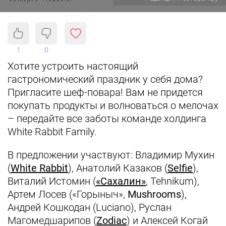
1
0
Хотите устроить настоящий
гастрономический праздник у себя дома?
Пригласите шеф-повара! Вам не придется
покупать продукты и волноваться о мелочах
– передайте все заботы команде холдинга
White Rabbit Family.
В предложении участвуют: Владимир Мухин
(
White Rabbit
), Анатолий Казаков (
Selfie
),
Виталий Истомин (
«Сахалин»
, Tehnikum),
Артем Лосев («Горыныч»,
Mushrooms
),
Андрей Кошкодан (Luciano), Руслан
Магомедшарипов (
Zodiac
) и Алексей Когай