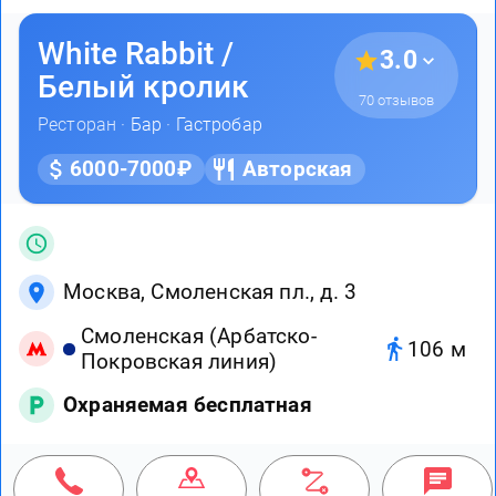
White Rabbit /
3.0
Белый кролик
70 отзывов
Ресторан ·
Бар
·
Гастробар
6000-7000₽
Авторская
Москва, Смоленская пл., д. 3
Смоленская (Арбатско-
106 м
Покровская линия)
Охраняемая бесплатная