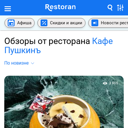
Афиша
Скидки и акции
Новости рес
Обзоры от ресторана
Кафе
Пушкинъ
По новизне
3 865