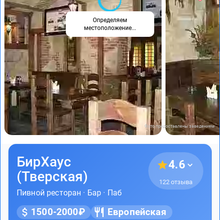
Определяем
местоположение...
Фото предоставлены заведением
БирХаус
4.6
(Тверская)
122 отзыва
Пивной ресторан
·
Бар
·
Паб
1500-2000₽
Европейская