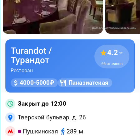
Фото предоставлены заведением
Turandot /
4.2
Турандот
66 отзывов
Ресторан
4000-5000₽
Паназиатская
Закрыт до 12:00
Тверской бульвар, д. 26
Пушкинская
289 м