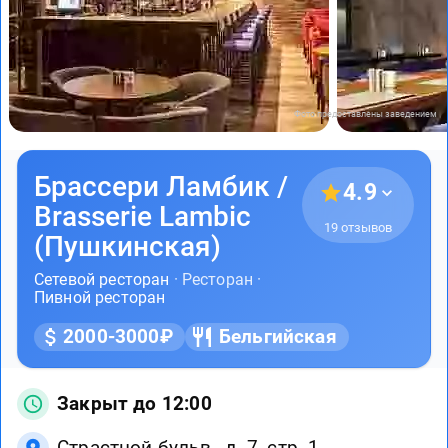
Фото предоставлены заведением
Брассери Ламбик /
4.9
Brasserie Lambic
19 отзывов
(Пушкинская)
Сетевой ресторан
· Ресторан ·
Пивной ресторан
2000-3000₽
Бельгийская
Закрыт до 12:00
Страстной бульв., д. 7, стр. 1