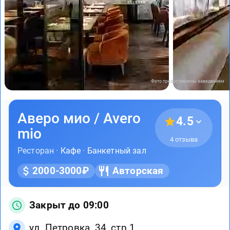
Фото предоставлены заведением
Аверо мио / Avero
4.5
mio
4 отзыва
Ресторан ·
Кафе
·
Банкетный зал
2000-3000₽
Авторская
Закрыт до 09:00
ул. Петровка, 34, стр.1