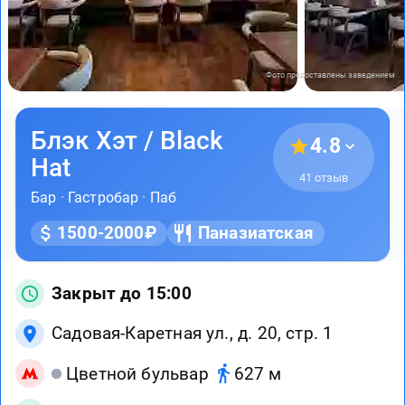
Фото предоставлены заведением
Блэк Хэт / Black
4.8
Hat
41 отзыв
Бар
·
Гастробар
·
Паб
1500-2000₽
Паназиатская
Закрыт до 15:00
Садовая-Каретная ул., д. 20, стр. 1
Цветной бульвар
627 м