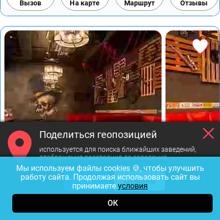
Вызов
На карте
Маршрут
Отзывы
Поделиться геопозицией
используется для поиска ближайших заведений,
отображения расстояния до заведения
Мы используем файлы cookies 🍪, чтобы улучшить
работу сайта. Продолжая использовать сайт вы
ОК
Отмена
Фото предоставлены заведением
принимаете
условия
ОК
Гадкий койот
5.0