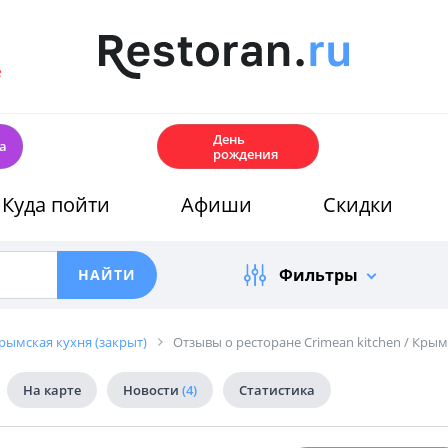
е
🎂
День
а
рождения
Куда пойти
Афиши
Скидки
Фильтры
Крымская кухня (закрыт)
Отзывы о ресторане Crimean kitchen / Крым
На карте
Новости
(4)
Статистика