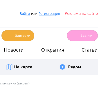
Реклама на сайте
Войти
или
Регистрация
☕️
🍳
Завтраки
Бранчи
Новости
Открытия
Статьи
На карте
Рядом
ская кухня (закрыт)