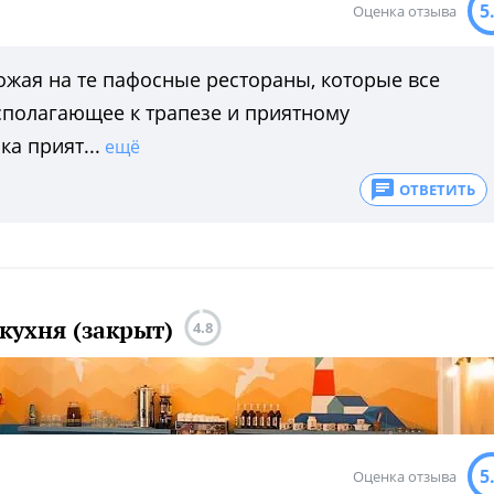
5
Оценка отзыва
ожая на те пафосные рестораны, которые все
сполагающее к трапезе и приятному
а прият...
ещё
ОТВЕТИТЬ
 кухня (закрыт)
4.8
5
Оценка отзыва