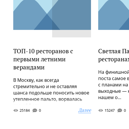
ТОП-10 ресторанов с
Светлая Па
первыми летними
ресторана
верандами
На финишной
поста самое 
В Москву, как всегда
с планами н
стремительно и не оставляя
выходные — н
шанса подольше поносить новое
нашем о...
утепленное пальто, ворвалась
весна! А это ...
Далее
25184
0
15247
0