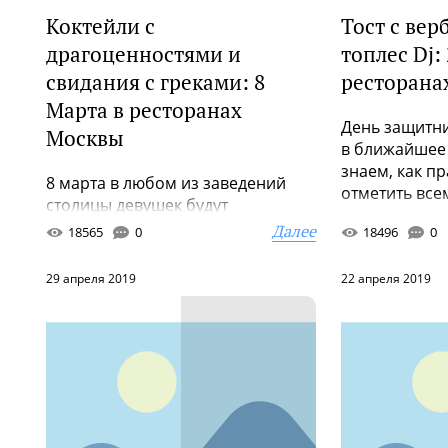
Коктейли с
Тост с ве
драгоценностями и
топлес Dj:
свидания с греками: 8
ресторана
Марта в ресторанах
День защитни
Москвы
в ближайшее 
знаем, как п
8 марта в любом из заведений
отметить все
столицы девушек будут
нашем ...
поздравлять цветами, угощать
Далее
18565
0
18496
0
сладостями и осыпать
комплиментами. В на...
29 апреля 2019
22 апреля 2019