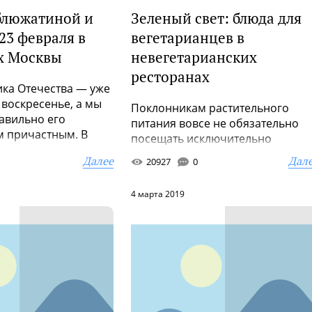
рблюжатиной и
Зеленый свет: блюда для
 23 февраля в
вегетарианцев в
х Москвы
невегетарианских
ресторанах
ка Отечества — уже
воскресенье, а мы
Поклонникам растительного
равильно его
питания вовсе не обязательно
м причастным. В
посещать исключительно
специализированные заведения
Далее
Дал
20927
0
во «всеядных...
4 марта 2019