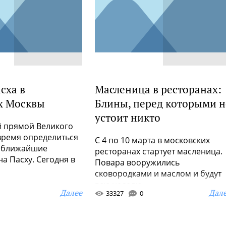
сха в
Масленица в ресторанах:
х Москвы
Блины, перед которыми н
устоит никто
 прямой Великого
время определиться
С 4 по 10 марта в московских
а ближайшие
ресторанах стартует масленица.
а Пасху. Сегодня в
Повара вооружились
сковородками и маслом и будут
всю неделю ...
Далее
Дал
33327
0