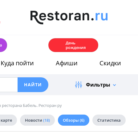
е
🎂
День
а
рождения
Куда пойти
Афиши
Скидки
Фильтры
 ресторана Бабель. Ресторан ру
 карте
Новости
(18)
Обзоры
(6)
Статистика