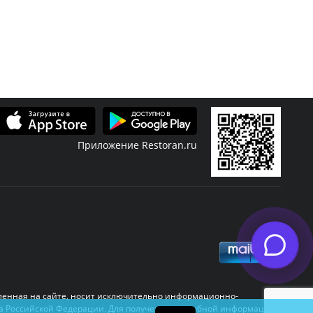
Приложение Restoran.ru
Скидки
Журнал
узыка
Банкет
Новости ресторанов
авленная на сайте, носит исключительно информационно-
День рождения
Открытия
кса Российской Федерации. Для получения подробной информации