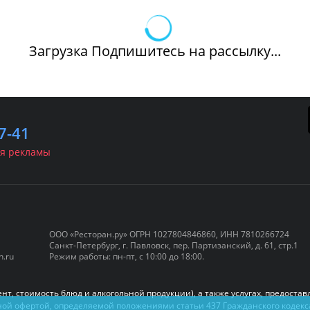
Загрузка Подпишитесь на рассылку...
7-41
я рекламы
ООО «Ресторан.ру» ОГРН 1027804846860, ИНН 7810266724
Санкт-Петербург, г. Павловск, пер. Партизанский, д. 61, стр.1
нкетные залы
Куда пойти
Афиши
n.ru
Режим работы: пн-пт, с 10:00 до 18:00.
Панорамные
Живая м
рестораны
нт, стоимость блюд и алкогольной продукции), а также услугах, предост
DJ-сет
ичной офертой, определяемой положениями статьи 437 Гражданского коде