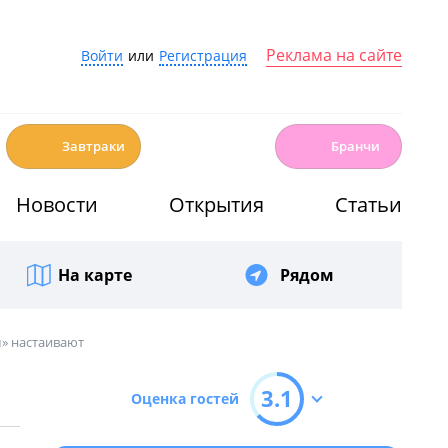
Реклама на сайте
Войти
или
Регистрация
☕️
🍳
Завтраки
Бранчи
Новости
Открытия
Статьи
На карте
Рядом
м» настаивают
3.1
Оценка гостей