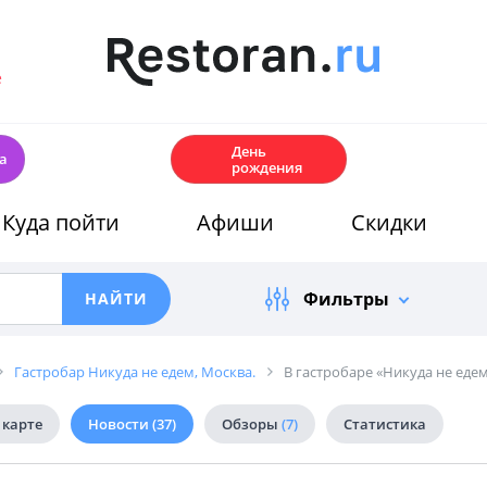
е
🎂
День
а
рождения
Куда пойти
Афиши
Скидки
Фильтры
Гастробар Никуда не едем, Москва.
В гастробаре «Никуда не еде
 карте
Новости
(37)
Обзоры
(7)
Статистика