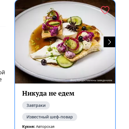
ой
е
Фото предоставлены заведением
Никуда не едем
Завтраки
Известный шеф-повар
Кухня:
Авторская