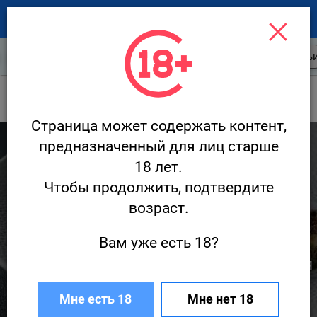
Новости ресторанов
Открытия
Стать
Новости
БАТЛЕР / BUTLER
Страница может содержать контент,
7 261
предназначенный для лиц старше
18 лет.
Чтобы продолжить, подтвердите
возраст.
Вам уже есть 18?
Butler стал участником гастрофестиваля
«Четыре стихии»
Мне есть 18
Мне нет 18
25 июля · Новости
Редакция Ресторан.ру