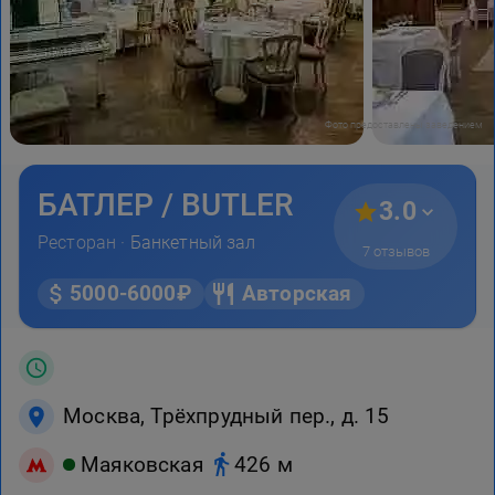
Фото предоставлены заведением
БАТЛЕР / BUTLER
3.0
Ресторан ·
Банкетный зал
7 отзывов
5000-6000₽
Авторская
Москва, Трёхпрудный пер., д. 15
Маяковская
426 м