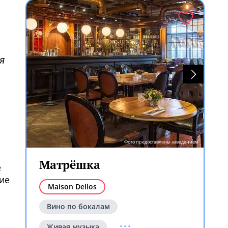
я
Фото предоставлены заведением
Матрёшка
е
ние
Maison Dellos
ем
Вино по бокалам
...
Живая музыка