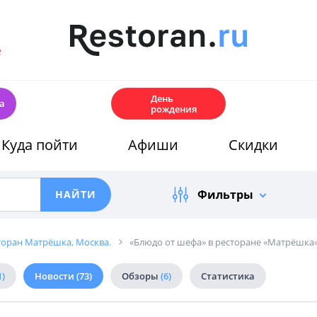
е
🎂
День
а
рождения
Куда пойти
Афиши
Скидки
Фильтры
торан Матрёшка, Москва.
«Блюдо от шефа» в ресторане «Матрёшка
1)
Новости
(73)
Обзоры
(6)
Статистика