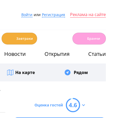
Реклама на сайте
Войти
или
Регистрация
☕️
🍳
Завтраки
Бранчи
Новости
Открытия
Статьи
На карте
Рядом
»
4.6
Оценка гостей