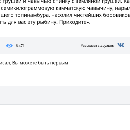
с грушей и чавычью спинку с земляной грушей. Ка
ю семикилограммовую камчатскую чавычину, нары
йшего топинамбура, насолил чистейших боровиков
ить для вас эту рыбину. Приходите».
6 471
Рассказать друзьям
писал, Вы можете быть первым