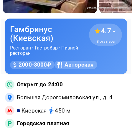
Фото предоставлены заведением
Гамбринус
4.7
(Киевская)
8 отзывов
Ресторан ·
Гастробар
·
Пивной
ресторан
2000-3000₽
Авторская
Открыт до 24:00
Большая Дорогомиловская ул., д. 4
Киевская
450 м
Городская платная