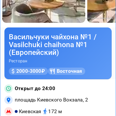
Фото предоставлены заведением
Васильчуки чайхона №1 /
Vasilchuki chaihona №1
(Европейский)
Ресторан
2000-3000₽
Восточная
Открыт до 24:00
площадь Киевского Вокзала, 2
Киевская
172 м