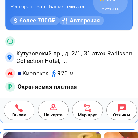
Ресторан ·
Бар
·
Банкетный зал
2 отзыва
более 7000₽
Авторская
Кутузовский пр., д. 2/1, 31 этаж Radisson
Collection Hotel, ...
Киевская
920 м
Охраняемая платная
Вызов
На карте
Маршрут
Отзывы