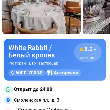
Фото предоставлены заведением
White Rabbit /
3.0
Белый кролик
70 отзывов
Ресторан ·
Бар
·
Гастробар
6000-7000₽
Авторская
Открыт до 24:00
Смоленская пл., д. 3
Смоленская (Арбатско-