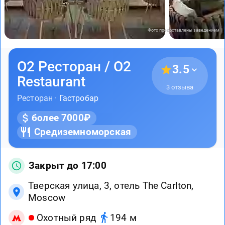
Фото предоставлены заведением
О2 Ресторан / O2
3.5
Restaurant
3 отзыва
Ресторан ·
Гастробар
более 7000₽
Средиземноморская
Закрыт до 17:00
Тверская улица, 3, отель The Carlton,
Moscow
Охотный ряд
194 м