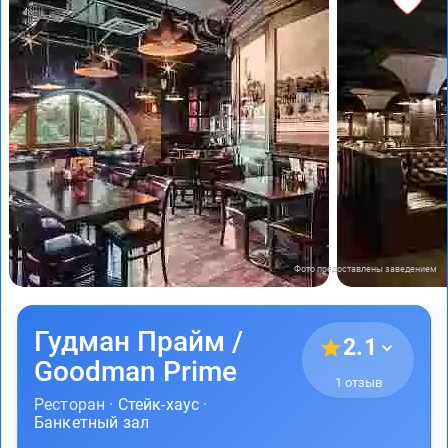
Фото предоставлены заведением
Гудман Прайм /
2.1
Goodman Prime
1 отзыв
Ресторан ·
Стейк-хаус
·
Банкетный зал