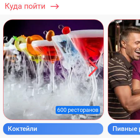
Куда пойти
600 ресторанов
Коктейли
Пивные 