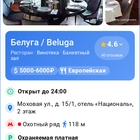
Фото предоставлены заведением
Белуга / Beluga
4.6
Ресторан ·
Винотека
·
Банкетный
40 отзывов
зал
5000-6000₽
Европейская
Открыт до 24:00
Моховая ул., д. 15/1, отель «Националь»,
2 этаж
Охотный ряд
118 м
Охраняемая платная