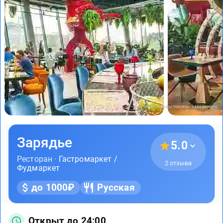
Фото предоставлены заведением
Зарядье
5.0
Ресторан ·
Гастромаркет /
2 отзыва
Фудмаркет
до 1000₽
Русская
Открыт до 24:00