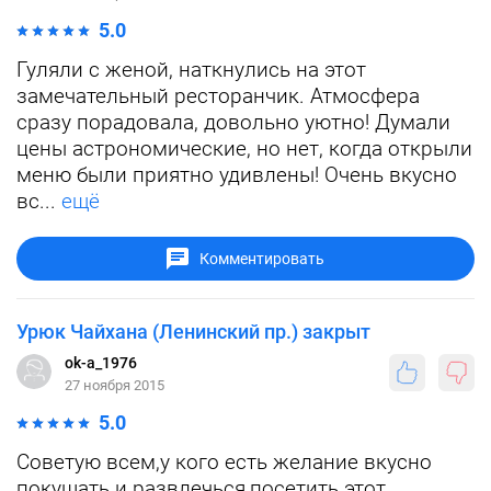
5.0
Гуляли с женой, наткнулись на этот
замечательный ресторанчик. Атмосфера
сразу порадовала, довольно уютно! Думали
цены астрономические, но нет, когда открыли
меню были приятно удивлены! Очень вкусно
вс...
ещё
Комментировать
Урюк Чайхана (Ленинский пр.) закрыт
ok-a_1976
27 ноября 2015
5.0
Советую всем,у кого есть желание вкусно
покушать и развлечься,посетить этот