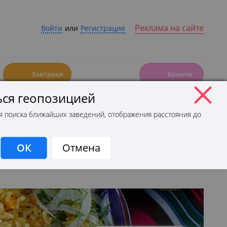
Реклама на сайте
Войти
или
Регистрация
☕️
🍳
Завтраки
Бранчи
ся геопозицией
Новости
Открытия
Статьи
я поиска ближайших заведений, отображения расстояния до
На карте
Рядом
ОК
Отмена