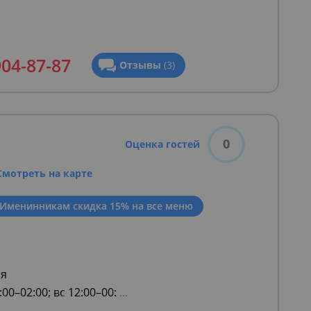
ды, то она весьма калорийна: в её основе
 Несмотря на высокую калорийность, в
904-87-87
Отзывы
(3)
ства, лучше всего пить в узбекском
0
Оценка гостей
я дней рождения
,
Где провести свадьбу в
Смотреть на карте
Именинникам скидка 15% на все меню
ая
:00–02:00; вс 12:00–00:
...