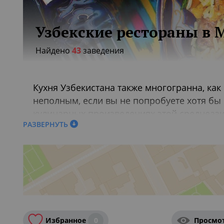
Узбекские рестораны в 
Найдено
43
заведения
Кухня Узбекистана также многогранна, как
неполным, если вы не попробуете хотя бы
кулинарных произведениях этой среднеазиа
РАЗВЕРНУТЬ
границы: узбекский ресторан легко найти и
Ресторан узбекской кухни
Не менее вдохновят вас и узбекские сладо
роскошные заведения, будто сошедшие со 
Узбекский ресторан
Избранное
0
Просмо
Eshak / Ишак (Рублевка)