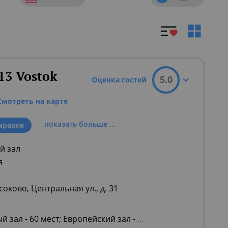
н.
вого Востока.
13 Vostok
5.0
Оценка гостей
 черты, передающие навыки старинных
Смотреть на карте
показать больше ...
араоке
й зал
я
лагалось вдоль Шёлкового пути, так что
оково, Центральная ул., д. 31
й зал - 60 мест; Европейский зал -
...