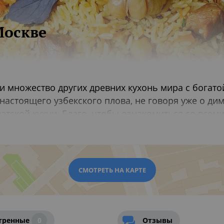
Москве
 и множество других древних кухонь мира с богато
 настоящего узбекского плова, не говоря уже о д
тской кухни. Благо, чтобы ознакомиться со всеми
 в Москве.
СМОТРЕТЬ НА КАРТЕ
сти с настоящим зелёным чаем, ведь ресторан узб
страниц сказок о восточных царях, но и небольш
тренные
0
Отзывы