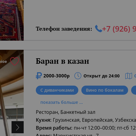
у истоков она была ориентирована на кочевые наро
лярные ингредиенты — мука, масло, рис и специи.
хни, где сможет поесть даже веган.
+7 (926) 
Телефон заведения:
й в Узбекистане имеет ещё и значение гостеприим
Баран в казан
чке, погружённой в летнюю зелень.
ное
в ресторанах Москвы
,
Рестораны для праздновани
2000-3000р
Открыт до 24:00
Рестораны на 8 марта 2026 в Москве
С диванчиками
Вино по бокалам
показать больше ...
Ресторан, Банкетный зал
Кухня:
Грузинская, Европейская, Узбекск
Время работы:
пн-чт 12:00–00:00; пт-сб 12
Адрес:
Марксистская ул., 7