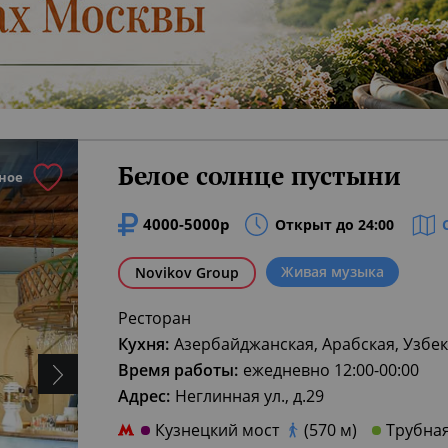
Белое солнце пустыни
ное
4000-5000р
Открыт до 24:00
Живая музыка
Novikov Group
Ресторан
Кухня:
Азербайджанская, Арабская, Узбек
Время работы:
ежедневно 12:00-00:00
Адрес:
Неглинная ул., д.29
Кузнецкий мост
(570 м)
Трубна