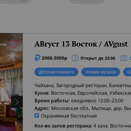
ного гостеприимства.
едение популярной в Москве сети хивинских чайха
я)
шествие в удивительный мир империй средневеко
АВгуст 13 Восток / AVgust 
ное
 постарались тщательно воссоздать самые яркие
2000-3000р
Открыт до 23:00
ая)
Детская комната
Живая музыка
К
й узбекской кухней.
Чайхана, Загородный ресторан, Банкетны
онных узбекских блюд и сладостей.
Кухня:
Восточная, Европейская, Узбекска
Время работы:
ежедневно 12:00–23:00
образными вкусами, поскольку государство распо
Адрес:
Московская обл., Мытищи, дер. Выс
 множество новых вкусов.
Охраняемая бесплатная
Кол-во залов ресторана:
4 зала. Восточны