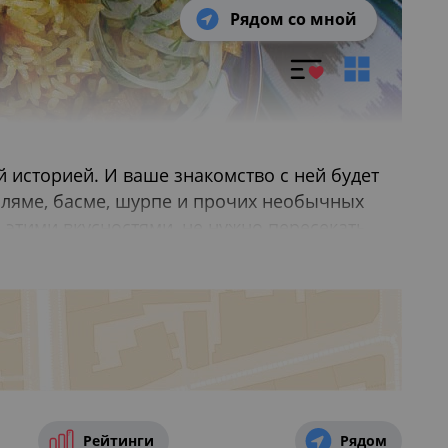
Рядом со мной
й историей. И ваше знакомство с ней будет
имляме, басме, шурпе и прочих необычных
 этими вкусностями, не нужно пересекать
екской кухни — это не только большие
ие уютные чайханы и кафе.
Рейтинги
Рядом