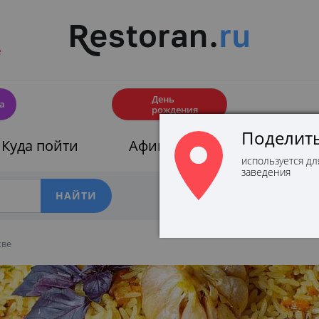
е
🎂
День
а
рождения
Поделить
Куда пойти
Афиши
Скидки
используется дл
заведения
Фильтры
кве