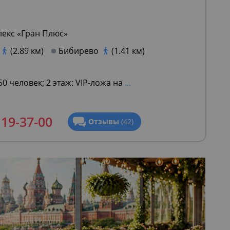
плекс «Гран Плюс»
(2.89 км)
Бибирево
(1.41 км)
250 человек; 2 этаж: VIP-ложа на
...
119-37-00
Отзывы
(42)