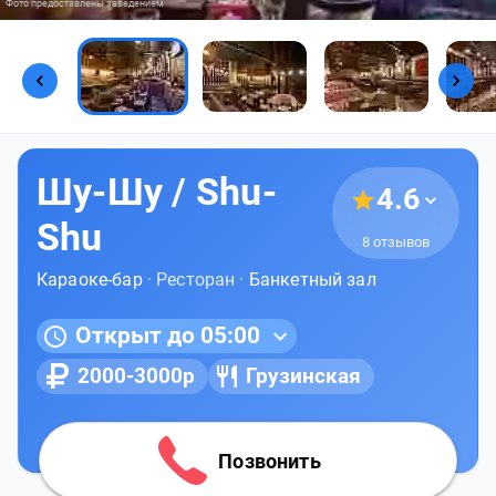
Фото предоставлены заведением
Шу-Шу / Shu-
4.6
Shu
8 отзывов
Караоке-бар
· Ресторан ·
Банкетный зал
Открыт до 05:00
2000-3000р
Грузинская
Позвонить