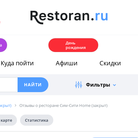
е
🎂
День
а
рождения
Куда пойти
Афиши
Скидки
Фильтры
акрыт)
Отзывы о ресторане Сим-Сити Home (закрыт)
 карте
Статистика