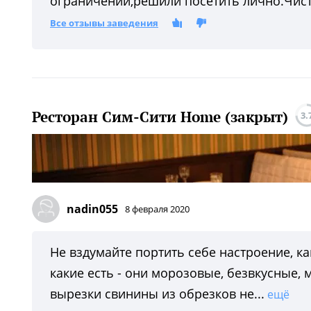
ограничений,решили посетить лично.Чист
Все отзывы заведения
Ресторан Сим-Сити Home (закрыт)
3.
nadin055
8 февраля 2020
Не вздумайте портить себе настроение, ка
какие есть - они морозовые, безвкусные,
вырезки свинины из обрезков не...
ещё