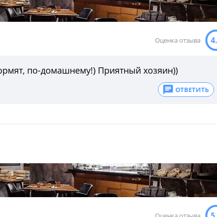
4
Оценка отзыва
кормят, по-домашнему!) Приятный хозяин))
ОТВЕТИТЬ
5
Оценка отзыва