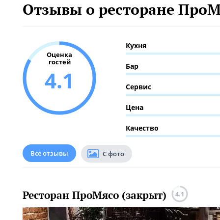
Отзывы о ресторане ПроМ
Кухня
Оценка
гостей
Бар
4.1
Сервис
Цена
Качество
Все отзывы
С фото
Ресторан ПроМясо (закрыт)
4.1