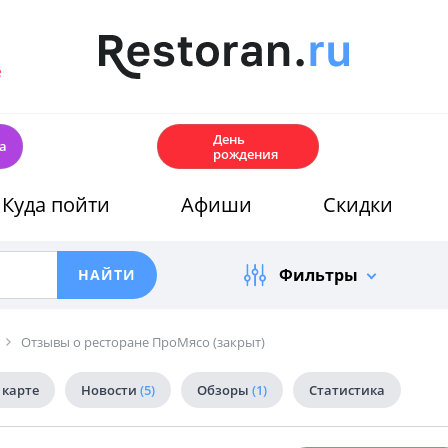
е
🎂
День
а
рождения
Куда пойти
Афиши
Скидки
Фильтры
Отзывы о ресторане ПроМясо (закрыт)
 карте
Новости
(5)
Обзоры
(1)
Статистика