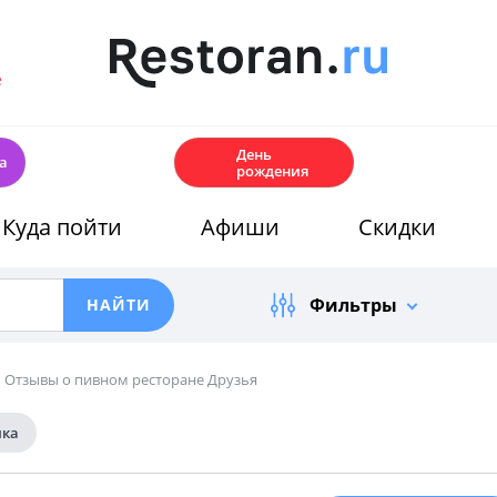
е
🎂
День
а
рождения
Куда пойти
Афиши
Скидки
Фильтры
Отзывы о пивном ресторане Друзья
ика