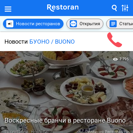
Новости ресторанов
Открытия
Стать
Новости
БУОНО / BUONO
7 795
Воскресные бранчи в ресторане Buono
13 сентября · Новости
Редакция Ресторан.ру