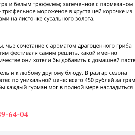
гра и белым трюфелем; запеченное с пармезаном
 – трюфельное мороженое в хрустящей корочке из
ми на листочке сусального золота.
Фото предоставлены заведени
ты, чье сочетание с ароматом драгоценного гриба
стям фестиваля самим решить, какой именно
ичестве они хотели бы добавить к домашней пасте
ель и к любому другому блюду. В разгар сезона
тес по уникальной цене: всего 450 рублей за гра
обы каждый гурман мог в полной мере насладиться
89-64-04