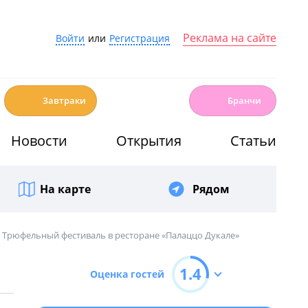
Реклама на сайте
Войти
или
Регистрация
☕️
🍳
Завтраки
Бранчи
Новости
Открытия
Статьи
На карте
Рядом
Трюфельный фестиваль в ресторане «Палаццо Дукале»
1.4
Оценка гостей