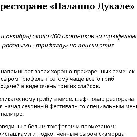
ресторане «Палаццо Дукале»
ь и декабрь) около 400 охотников за трюфелям
 родовыми «трифалау» на поиски этих
в напоминает запах хорошо прожаренных семечек
в сыром трюфеле, поэтому чаще всего гриб
одачей в виде очень тонких слайсов.
еликатесному грибу в мире, шеф-повар ресторана
ря начал сезонный фестиваль со специальным мен
 палитре.
говядины с белым трюфелем и пармезаном;
фисташками и подкопчённым сыром скаморца;