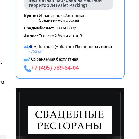
Бесплатная парковка на частной
территории (Valet Parking)
Кухня:
Итальянская
,
Авторская
,
Средиземноморская
ем
Средний счет:
5000-6000р
Адрес:
Тверской бульвар, д. 3
Арбатская (Арбатско-Покровская линия)
(753 м)
Охраняемая бесплатная
.
+7 (495) 789-64-04
мм