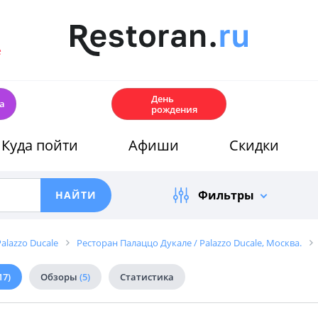
е
🎂
День
а
рождения
Куда пойти
Афиши
Скидки
Фильтры
alazzo Ducale
Ресторан Палаццо Дукале / Palazzo Ducale, Москва.
17)
Обзоры
(5)
Статистика