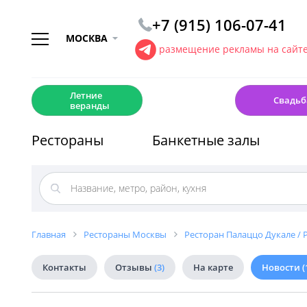
+7 (915) 106-07-41
МОСКВА
размещение рекламы на сайт
☀️
💍
Летние
Свадьб
веранды
Рестораны
Банкетные залы
Главная
Рестораны Москвы
Ресторан Палаццо Дукале / P
Контакты
Отзывы
(3)
На карте
Новости
(