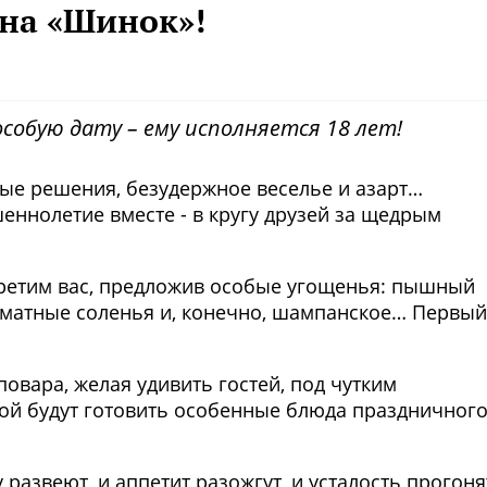
на «Шинок»!
собую дату – ему исполняется 18 лет!
лые решения, безудержное веселье и азарт…
ннолетие вместе - в кругу друзей за щедрым
третим вас, предложив особые угощенья: пышный
оматные соленья и, конечно, шампанское… Первый
повара, желая удивить гостей, под чутким
й будут готовить особенные блюда праздничног
азвеют, и аппетит разожгут, и усталость прогоня