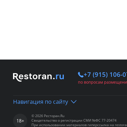
+7 (915) 106-0
по вопросам размещени
Навигация по сайту
© 2026 Ресторан.Ru
18+
Свидетельство о регистрации СМИ №ФС 77-20474
Портал
Рестораны
Ба
При использовании материалов гиперссылка на restora