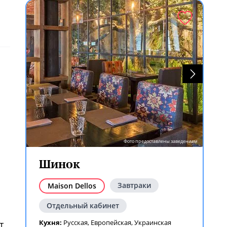
Фото предоставлены заведением
Шинок
Завтраки
Maison Dellos
о
Отдельный кабинет
Кухня:
Русская
,
Европейская
,
Украинская
т,