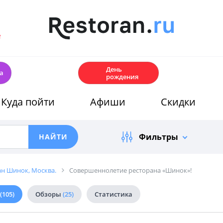
е
🎂
День
а
рождения
Куда пойти
Афиши
Скидки
Фильтры
ан Шинок, Москва.
Совершеннолетие ресторана «Шинок»!
(105)
Обзоры
(25)
Статистика