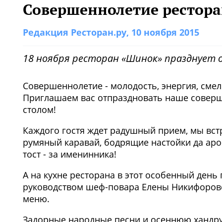
Совершеннолетие рестора
Редакция Ресторан.ру
, 10 ноября 2015
18 ноября ресторан «Шинок» празднует о
Совершеннолетие - молодость, энергия, сме
Приглашаем вас отпраздновать наше соверше
столом!
Каждого гостя ждет радушный прием, мы вс
румяный каравай, бодрящие настойки да ар
тост - за именинника!
А на кухне ресторана в этот особенный день 
руководством шеф-повара Елены Никифорово
меню.
Задорные народные песни и осеннюю хандру р