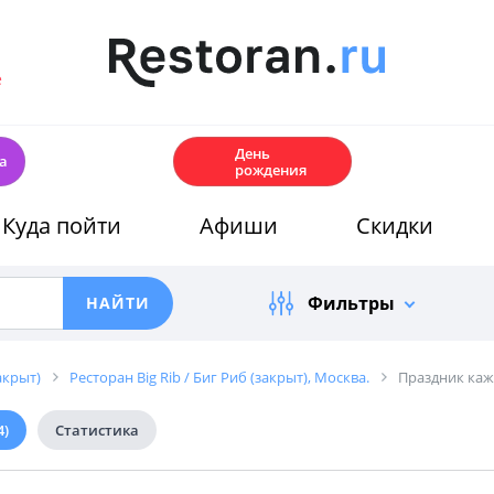
е
🎂
День
а
рождения
Куда пойти
Афиши
Скидки
Фильтры
акрыт)
Ресторан Big Rib / Биг Риб (закрыт), Москва.
Праздник каж
4)
Статистика