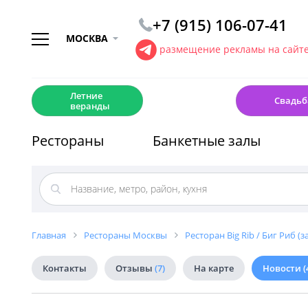
+7 (915) 106-07-41
МОСКВА
размещение рекламы на сайт
☀️
💍
Летние
Свадьб
веранды
Рестораны
Банкетные залы
Главная
Рестораны Москвы
Ресторан Big Rib / Биг Риб (з
Контакты
Отзывы
(7)
На карте
Новости
(