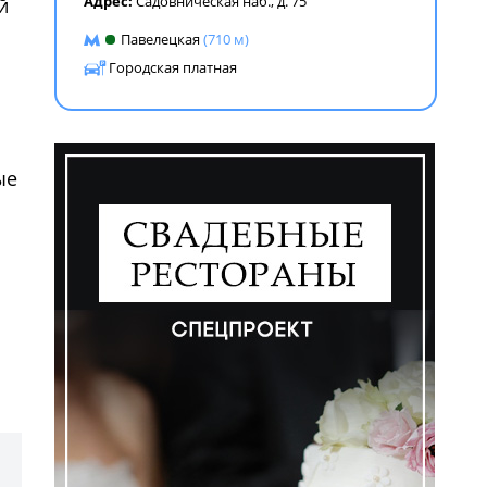
Адрес:
Садовническая наб., д. 75
й
Павелецкая
(710 м)
Городская платная
ые
ем