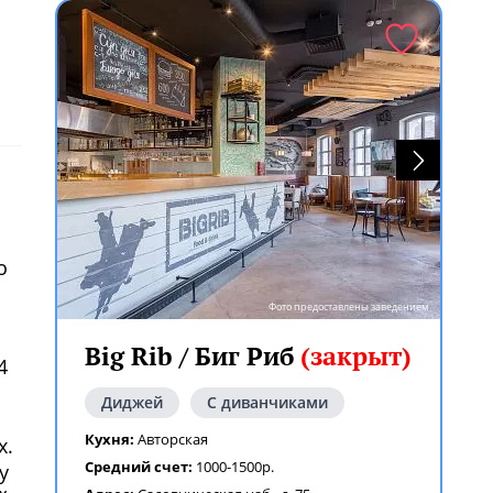
о
Фото предоставлены заведением
Big Rib / Биг Риб
(закрыт)
4
Диджей
С диванчиками
Кухня:
Авторская
х.
Средний счет:
1000-1500р.
у