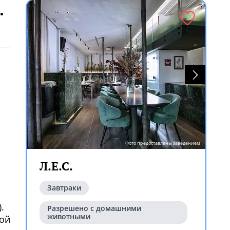
.
ем
Фото предоставлены заведением
Л.Е.С.
ем
Завтраки
.
Разрешено с домашними
животными
вой