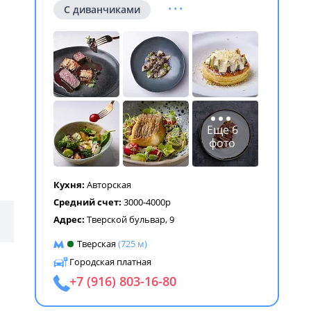
...
С диванчиками
ем
Еще 6
фото
Кухня:
Авторская
Средний счет:
3000-4000р
Адрес:
Тверской бульвар, 9
Тверская
(725 м)
Городская платная
+7 (916) 803-16-80