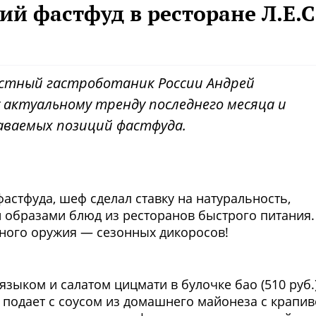
й фастфуд в ресторане Л.Е.С
вестный гастроботаник России Андрей
актуальному тренду последнего месяца и
аваемых позиций фастфуда.
Фото предоставлены заведени
фастфуда, шеф сделал ставку на натуральность,
 образами блюд из ресторанов быстрого питания.
вного оружия — сезонных дикоросов!
Фото предоставлены заведени
зыком и салатом цицмати в булочке бао (510 руб.)
 подает с соусом из домашнего майонеза с крапи