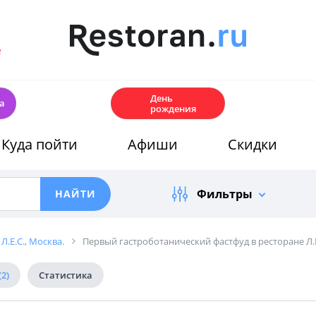
е
🎂
День
а
рождения
Куда пойти
Афиши
Скидки
Фильтры
Л.Е.С., Москва.
Первый гастроботанический фастфуд в ресторане Л.Е
(2)
Статистика