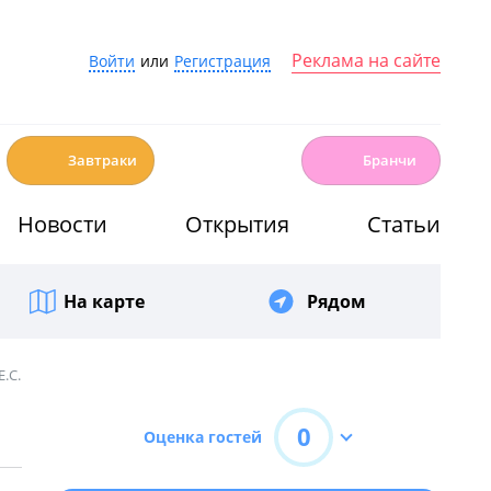
Реклама на сайте
Войти
или
Регистрация
☕️
🍳
Завтраки
Бранчи
Новости
Открытия
Статьи
На карте
Рядом
.С.
0
Оценка гостей