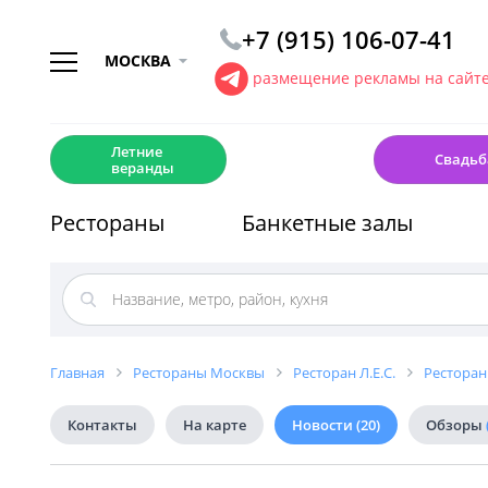
+7 (915) 106-07-41
МОСКВА
размещение рекламы на сайт
☀️
💍
Летние
Свадьб
веранды
Рестораны
Банкетные залы
Главная
Рестораны Москвы
Ресторан Л.Е.С.
Ресторан 
Контакты
На карте
Новости
(20)
Обзоры