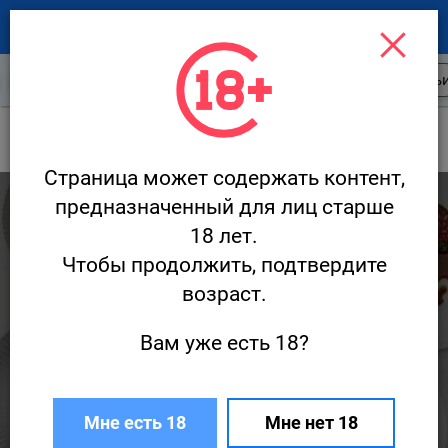
Новости ресторанов
Открытия
Стать
Новости
БУОНО / BUONO
Страница может содержать контент,
6 091
предназначенный для лиц старше
18 лет.
Чтобы продолжить, подтвердите
возраст.
Вам уже есть 18?
«Месяц любви» в BUONO
Мне есть 18
Мне нет 18
31 января · Новости
Редакция Ресторан.ру