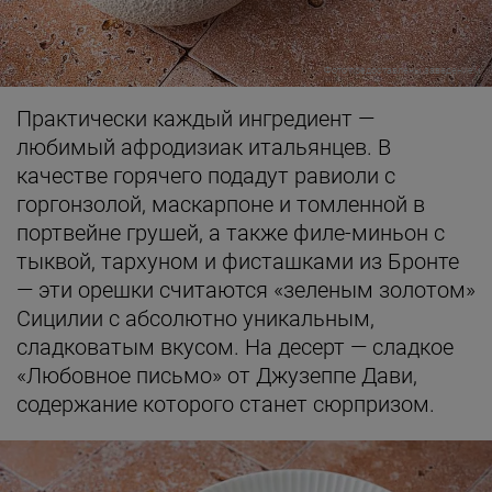
Фото предоставлены заведением
Практически каждый ингредиент —
любимый афродизиак итальянцев. В
качестве горячего подадут равиоли с
горгонзолой, маскарпоне и томленной в
портвейне грушей, а также филе-миньон с
тыквой, тархуном и фисташками из Бронте
— эти орешки считаются «зеленым золотом»
Сицилии с абсолютно уникальным,
сладковатым вкусом. На десерт — сладкое
«Любовное письмо» от Джузеппе Дави,
содержание которого станет сюрпризом.