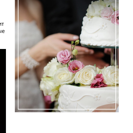
ит
ые