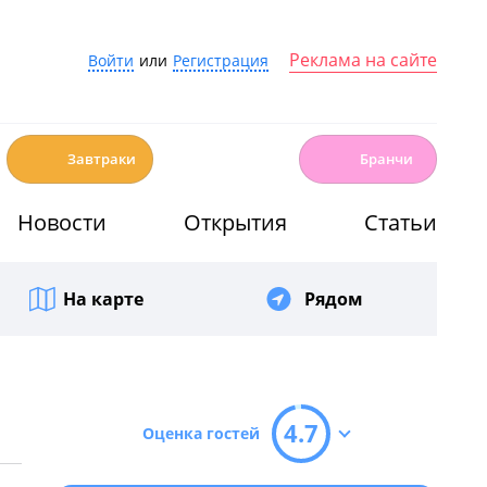
Реклама на сайте
Войти
или
Регистрация
☕️
🍳
Завтраки
Бранчи
Новости
Открытия
Статьи
На карте
Рядом
4.7
Оценка гостей