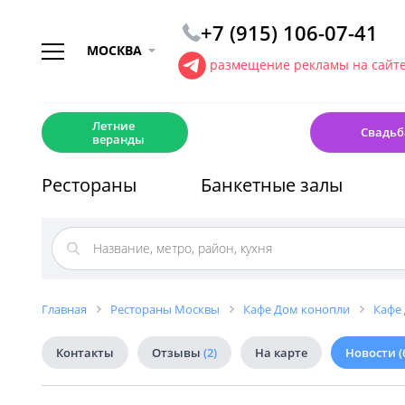
+7 (915) 106-07-41
МОСКВА
размещение рекламы на сайт
☀️
💍
Летние
Свадьб
веранды
Рестораны
Банкетные залы
Главная
Рестораны Москвы
Кафе Дом конопли
Кафе 
Контакты
Отзывы
(2)
На карте
Новости
(