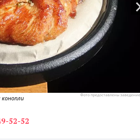
Фото предоставлены заведени
 конопли
49-52-52