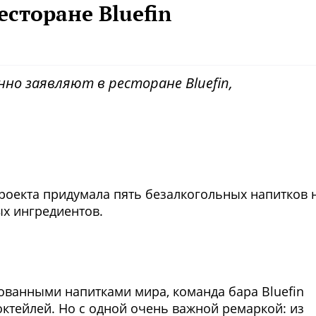
есторане Bluefin
но заявляют в ресторане Bluefin,
Фото предоставлены заведени
роекта придумала пять безалкогольных напитков 
ых ингредиентов.
Фото предоставлены заведени
анными напитками мира, команда бара Bluefin
октейлей. Но с одной очень важной ремаркой: из