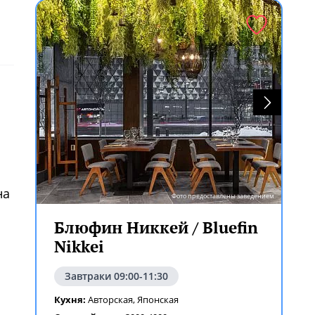
ем
на
Фото предоставлены заведением
ем
Блюфин Никкей / Bluefin
Nikkei
Завтраки 09:00-11:30
Кухня:
Авторская
,
Японская