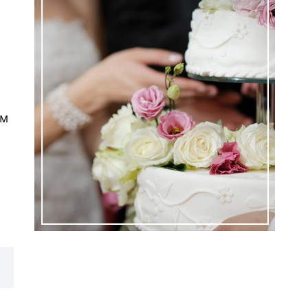
ем
ем