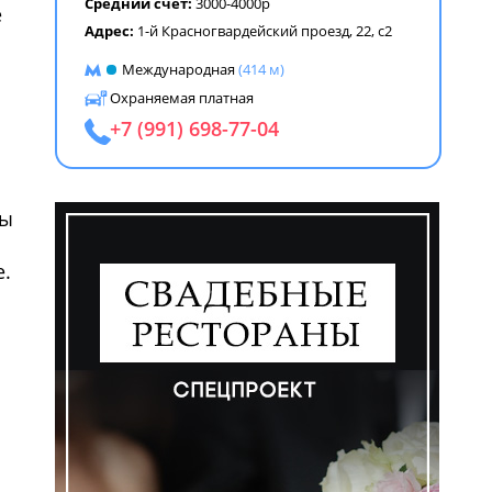
Средний счет:
3000-4000р
е
Адрес:
1-й Красногвардейский проезд, 22, с2
Международная
(414 м)
ем
Охраняемая платная
+7 (991) 698-77-04
вы
e.
ем