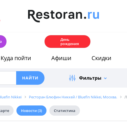
е
🎂
День
а
рождения
Куда пойти
Афиши
Скидки
Фильтры
uefin Nikkei
Ресторан Блюфин Никкей / Bluefin Nikkei, Москва.
Л
карте
Новости
(3)
Статистика