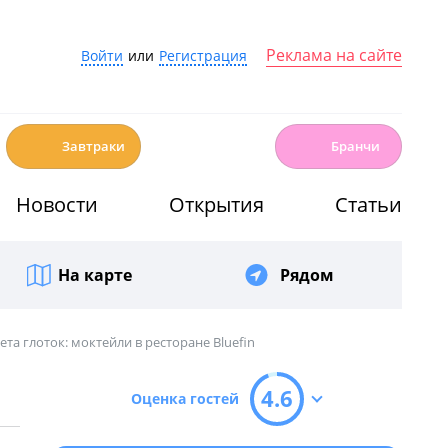
Реклама на сайте
Войти
или
Регистрация
☕️
🍳
Завтраки
Бранчи
Новости
Открытия
Статьи
На карте
Рядом
ета глоток: моктейли в ресторане Bluefin
4.6
Оценка гостей