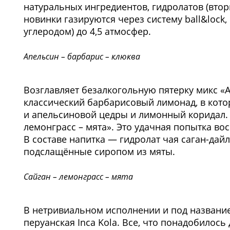
натуральных ингредиентов, гидролатов (вто
новинки газируются через систему ball&lock
углеродом) до 4,5 атмосфер.
Апельсин – барбарис – клюква
Возглавляет безалкогольную пятерку микс «А
классический барбарисовый лимонад, в кото
и апельсиновой цедры и лимонный коридал. 
лемонграсс – мята». Это удачная попытка вос
В составе напитка — гидролат чая саган-дай
подслащённые сиропом из мяты.
Сайган – лемонграсс – мята
В нетривиальном исполнении и под название
перуанская Inca Kola. Все, что понадобилось