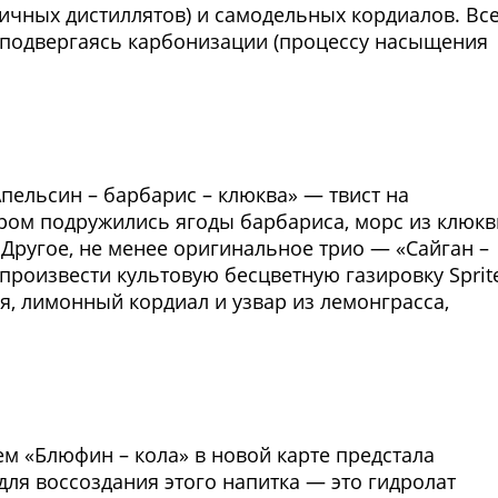
ричных дистиллятов) и самодельных кордиалов. Вс
, подвергаясь карбонизации (процессу насыщения
Фото предоставлены заведени
пельсин – барбарис – клюква» — твист на
ром подружились ягоды барбариса, морс из клюк
Другое, не менее оригинальное трио — «Сайган –
произвести культовую бесцветную газировку Sprit
ля, лимонный кордиал и узвар из лемонграсса,
Фото предоставлены заведени
м «Блюфин – кола» в новой карте предстала
 для воссоздания этого напитка — это гидролат