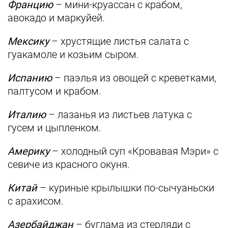
Францию
– мини-круассан с крабом,
авокадо и маркуйей.
Мексику
– хрустящие листья салата с
гуакамоле и козьим сыром.
Испанию
– паэлья из овощей с креветками,
палтусом и крабом.
Италию
– лазанья из листьев латука с
гусем и цыпленком.
Америку
– холодный суп «Кровавая Мэри» с
севиче из красного окуня.
Китай
– куриные крылышки по-сычуаньски
с арахисом.
Азербайджан
– буглама из стерляди с