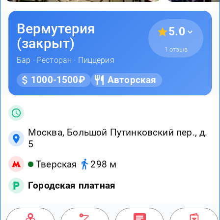
Вермутерия
5.0
(закрыт)
1 отзыв
Бар
· Ресторан ·
Пиццерия
1000-1500₽
Авторская
Москва, Большой Путинковский пер., д.
5
Тверская
298 м
Городская платная