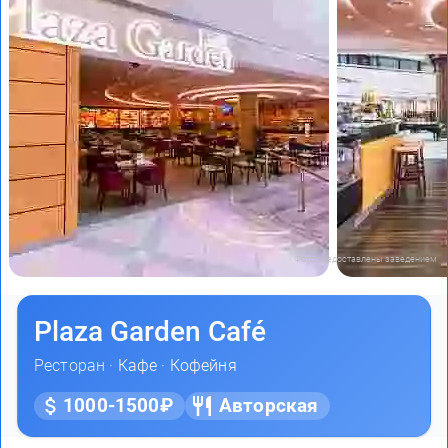
Фото предоставлены заведением
Plaza Garden Café
Ресторан ·
Кафе
·
Кофейня
1000-1500₽
Авторская