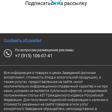
Подписаться на рассылку
Интерьер кафе продиктован местом
расположения в Центре международной
торговли: здесь вас ждет уютное
пространство, где удобно назначить деловую
встречу и обсудить детали за поздним
Сообщить об ошибке
завтраком или обедом, или сменив рабочий
По вопросам размещения рекламы
дневной темп неспешно отдохнуть за ужином
+7 (915) 106-07-41
в вечернее время. В теплое время года в кафе
работает цветущая летняя терраса.
Вся информация о товарах и ценах Заведений (включая
ассортимент, стоимость блюд и алкогольной продукции), а
также услугах, предоставленная на сайте, носит
исключительно информационно-справочный характер и ни при
каких условиях не является публичной офертой, определяемой
положениями статьи 437 Гражданского кодекса Российской
Федерации. Для получения подробной информации о наличии и
стоимости указанных на сайте товаров и/или услуг
конкретного Заведения обращайтесь непосредственно в