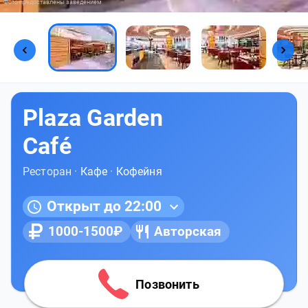
Фото предоставлены заведением
Plaza Garden
Café
Ресторан ·
Кафе
·
Кофейня
Открыт до 22:00
1000-1500₽
Авторская
Позвонить