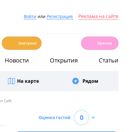
Реклама на сайте
Войти
или
Регистрация
☕️
🍳
Завтраки
Бранчи
Новости
Открытия
Статьи
На карте
Рядом
en Café
0
Оценка гостей