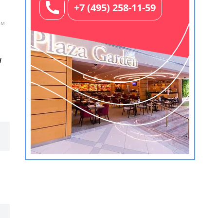
+7 (495) 258-11-59
ем
и