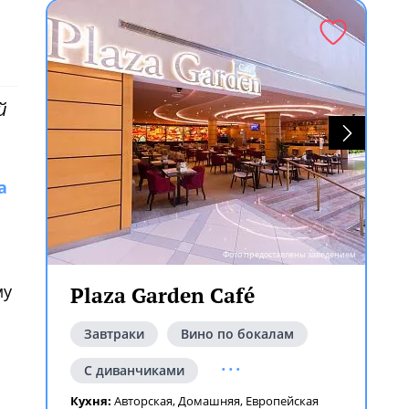
й
а
Фото предоставлены заведением
му
Plaza Garden Café
Завтраки
Вино по бокалам
...
С диванчиками
Кухня:
Авторская
,
Домашняя
,
Европейская