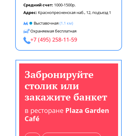
Средний счет:
1000-1500р.
Адрес:
Краснопресненская наб., 12, подъезд 1
Выставочная
(1.1 км)
Охраняемая бесплатная
+7 (495) 258-11-59
Забронируйте
столик или
закажите банкет
в ресторане
Plaza Garden
Café