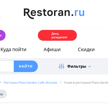
е
🎂
День
а
рождения
Куда пойти
Афиши
Скидки
Фильтры
Ресторан Plaza Garden Café, Москва.
9 мая в ресторане Plaza Gard
ка