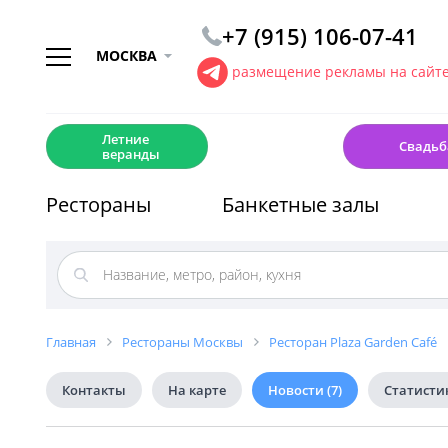
+7 (915) 106-07-41
МОСКВА
размещение рекламы на сайт
☀️
💍
Летние
Свадьб
веранды
Рестораны
Банкетные залы
Главная
Рестораны Москвы
Ресторан Plaza Garden Café
Контакты
На карте
Новости
(7)
Статисти