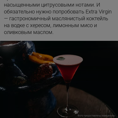
насыщенными цитрусовыми нотами. И
обязательно нужно попробовать Extra Virgin
— гастрономичный маслянистый коктейль
на водке с хересом, лимонным мисо и
оливковым маслом.
Фото предоставлены заведением