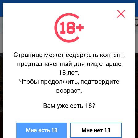
Открытия
Статьи
Обзоры
Кри
Открытия
Падрон / Padron
Страница может содержать контент,
9 421
предназначенный для лиц старше
18 лет.
Чтобы продолжить, подтвердите
возраст.
Вам уже есть 18?
С севера — на берег: премьера бара
Padron
Мне есть 18
Мне нет 18
21 мая · Открытия
Редакция Ресторан.ру