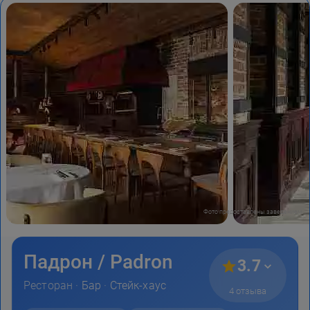
Фото предоставлены заведением
Падрон / Padron
3.7
Ресторан ·
Бар
·
Стейк-хаус
4 отзыва