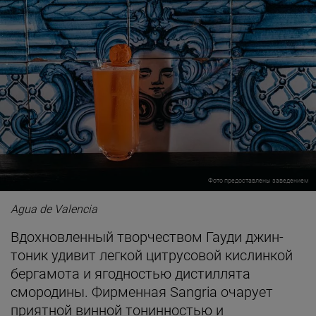
Фото предоставлены заведением
Agua de Valencia
Вдохновленный творчеством Гауди джин-
тоник удивит легкой цитрусовой кислинкой
бергамота и ягодностью дистиллята
смородины. Фирменная Sangria очарует
приятной винной тонинностью и