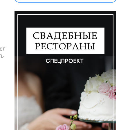
ем
ют
ть
ем
ем