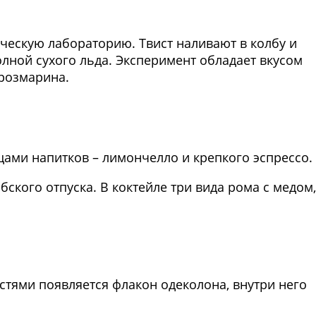
ическую лабораторию. Твист наливают в колбу и
олной сухого льда. Эксперимент обладает вкусом
 розмарина.
Фото предоставлены заведени
нцами напитков – лимончелло и крепкого эспрессо.
ибского отпуска. В коктейле три вида рома с медом,
Фото предоставлены заведени
стями появляется флакон одеколона, внутри него