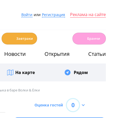
Реклама на сайте
Войти
или
Регистрация
☕️
🍳
Завтраки
Бранчи
Новости
Открытия
Статьи
На карте
Рядом
ыка в баре Волки & Ёлки
0
Оценка гостей