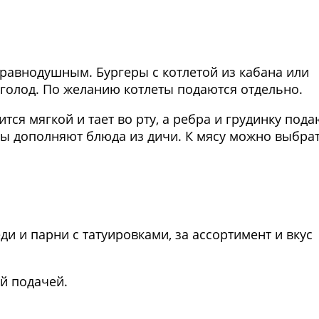
Фото предоставлены заведени
 равнодушным. Бургеры с котлетой из кабана или
голод. По желанию котлеты подаются отдельно.
ится мягкой и тает во рту, а ребра и грудинку пода
усы дополняют блюда из дичи. К мясу можно выбра
Фото предоставлены заведени
и и парни с татуировками, за ассортимент и вкус
й подачей.
Фото предоставлены заведени