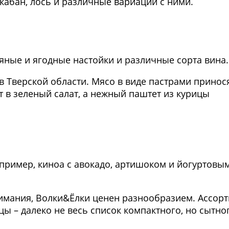
 кабан, лось и различные вариации с ними.
Фото предоставлены заведени
вяные и ягодные настойки и различные сорта вина.
в Тверской области. Мясо в виде пастрами принос
 в зеленый салат, а нежный паштет из курицы
Фото предоставлены заведени
апример, киноа с авокадо, артишоком и йогуртовы
внимания, Волки&Ёлки ценен разнообразием. Ассорт
цы – далеко не весь список компактного, но сытно