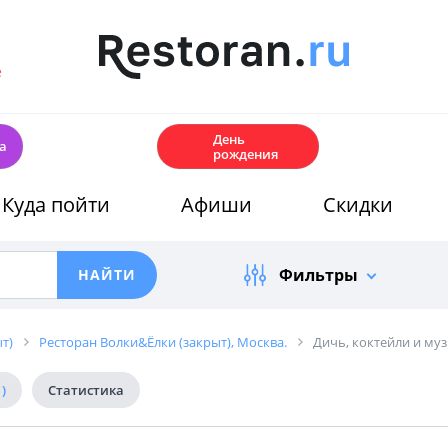
е
🎂
День
а
рождения
Куда пойти
Афиши
Скидки
Фильтры
т)
Ресторан Волки&Ёлки (закрыт), Москва.
Дичь, коктейли и муз
1)
Статистика