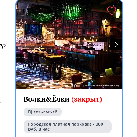
ер
Фото предоставлены заведением
Волки&Ёлки
(закрыт)
.
ем
DJ сеты: чт-сб
Городская платная парковка - 380
руб. в час