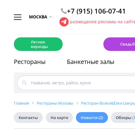
+7 (915) 106-07-41
МОСКВА
размещение рекламы на сайт
☀️
💍
Летние
Свадьб
веранды
Рестораны
Банкетные залы
Главная
Рестораны Москвы
Ресторан Волки&Ёлки (закры
Контакты
На карте
Новости
(2)
Обзоры
(