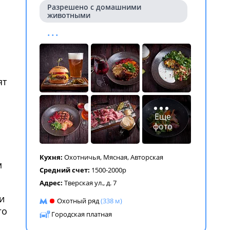
Разрешено с домашними
ем
животными
...
ят
ем
Еще
фото
Кухня:
Охотничья
,
Мясная
,
Авторская
м
Средний счет:
1500-2000р
Адрес:
Тверская ул., д. 7
и
Охотный ряд
(338 м)
го
Городская платная