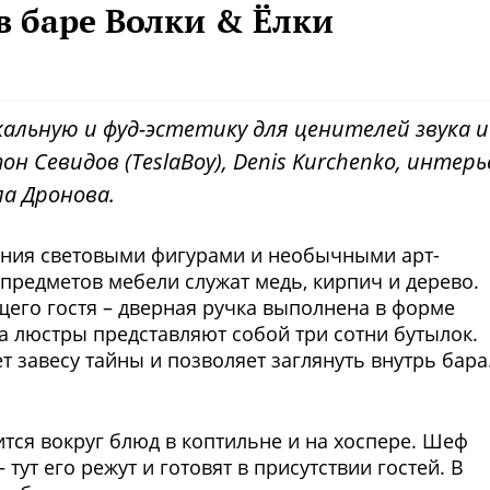
в баре Волки & Ёлки
кальную и фуд-эстетику для ценителей звука и
он Севидов (TeslaBoy), Denis Kurchenko, интерь
ла Дронова.
ения световыми фигурами и необычными арт-
предметов мебели служат медь, кирпич и дерево.
его гостя – дверная ручка выполнена в форме
а люстры представляют собой три сотни бутылок.
 завесу тайны и позволяет заглянуть внутрь бара
Фото предоставлены заведени
ится вокруг блюд в коптильне и на хоспере. Шеф
тут его режут и готовят в присутствии гостей. В