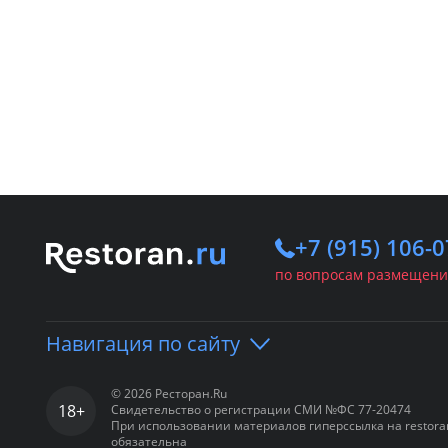
+7 (915) 106-0
по вопросам размещени
Навигация по сайту
© 2026 Ресторан.Ru
18+
Свидетельство о регистрации СМИ №ФС 77-20474
Портал
Рестораны
Ба
При использовании материалов гиперссылка на restora
обязательна