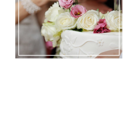
ем
ем