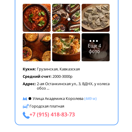
Еще 4
фото
Кухня:
Грузинская
,
Кавказская
Средний счет:
2000-3000р
Адрес:
2-ая Останкинская ул., 3, ВДНХ, у колеса
обоз
...
Улица Академика Королева
(449 м)
Городская платная
+7 (915) 418-83-73