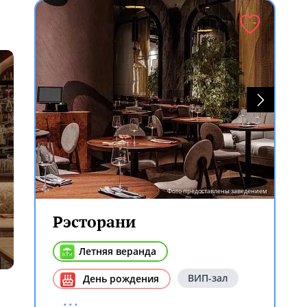
Фото предоставлены заведением
Рэсторани
Летняя веранда
ВИП-зал
День рождения
...