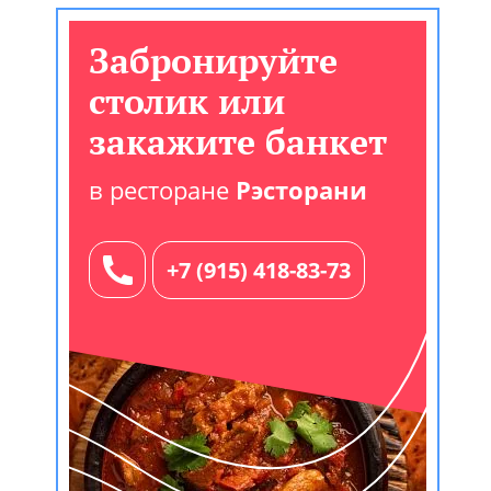
Забронируйте
столик или
закажите банкет
в ресторане
Рэсторани
+7 (915) 418-83-73