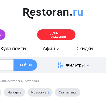
е
🎂
День
а
рождения
Куда пойти
Афиши
Скидки
Фильтры
ытия ресторана Рэсторани
На карте
Новости
(1)
Статистика