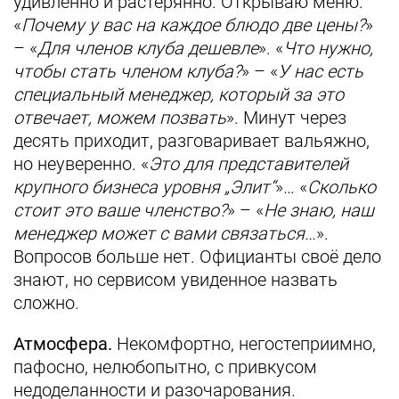
удивленно и растерянно. Открываю меню.
«
Почему у вас на каждое блюдо две цены?
»
– «
Для членов клуба дешевле
». «
Что нужно,
чтобы стать членом клуба?
» – «
У нас есть
специальный менеджер, который за это
отвечает, можем позвать
». Минут через
десять приходит, разговаривает вальяжно,
но неуверенно. «
Это для представителей
крупного бизнеса уровня „Элит“
»… «
Сколько
стоит это ваше членство?
» – «
Не знаю, наш
менеджер может с вами связаться…
».
Вопросов больше нет. Официанты своё дело
знают, но сервисом увиденное назвать
сложно.
Атмосфера.
Некомфортно, негостеприимно,
пафосно, нелюбопытно, с привкусом
недоделанности и разочарования.