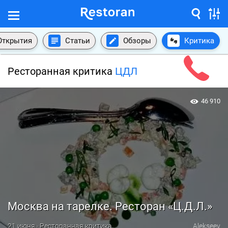
Открытия
Статьи
Обзоры
Критика
Ресторанная критика
ЦДЛ
46 910
Москва на тарелке. Ресторан «Ц.Д.Л.»
21 июня · Ресторанная критика
Alekseev