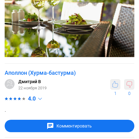
Аполлон (Хурма-бастурма)
Дмитрий В
22 ноября 2019
1
0
4.0
.
Комментировать