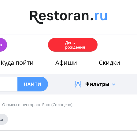
е
🎂
День
а
рождения
Куда пойти
Афиши
Скидки
Фильтры
Отзывы о ресторане Ёрш (Солнцево)
ка