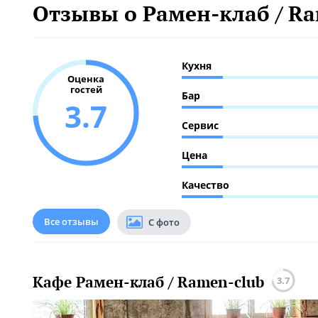
Отзывы о Рамен-клаб / Ra
Кухня
Оценка
гостей
Бар
3.7
Сервис
Цена
Качество
Все отзывы
С фото
Кафе Рамен-клаб / Ramen-club
3.7