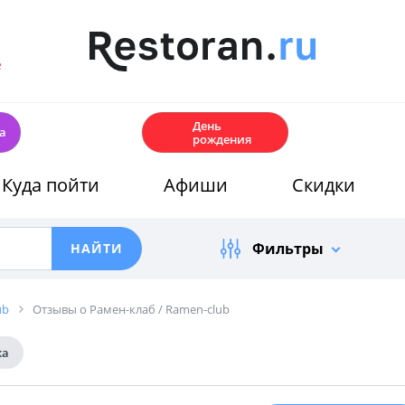
е
🎂
День
а
рождения
Куда пойти
Афиши
Скидки
Фильтры
ub
Отзывы о Рамен-клаб / Ramen-club
ка