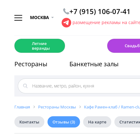
+7 (915) 106-07-41
МОСКВА
размещение рекламы на сайт
☀️
💍
Летние
Свадьб
веранды
Рестораны
Банкетные залы
Главная
Рестораны Москвы
Кафе Рамен-клаб / Ramen-cl
Контакты
Отзывы
(3)
На карте
Статисти