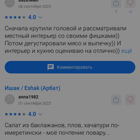
BazelMan
06 сентября 2023
1
-1
4.0
Сначала крутили головой и рассматривали
местный интерьер со своими фишками))
Потом дегустировали мясо и выпечку)) И
интерьер и кухню оцениваю на отлично))
ещё
Комментировать
Ишак / Eshak (Арбат)
anna1982
01 сентября 2023
4.0
Салат из баклажанов, плов, хачапури по-
имеретински - моё почтение повару...