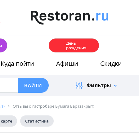
е
🎂
День
а
рождения
Куда пойти
Афиши
Скидки
Фильтры
ыт)
Отзывы о гастробаре Бумага Бар (закрыт)
 карте
Статистика