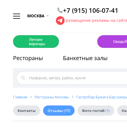
+7 (915) 106-07-41
МОСКВА
размещение рекламы на сайт
☀️
💍
Летние
Свадьб
веранды
Рестораны
Банкетные залы
Главная
Рестораны Москвы
Гастробар Бумага Бар (закр
Контакты
Отзывы
(17)
Фото гостей
(1)
На