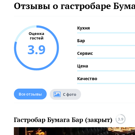
Отзывы о гастробаре Бума
Кухня
Оценка
гостей
Бар
3.9
Сервис
Цена
Качество
Все отзывы
С фото
Гастробар Бумага Бар (закрыт)
3.9