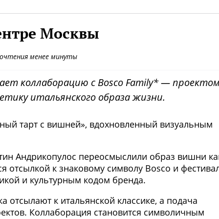
ентре Москвы
рочтения менее минуты
кает коллаборацию с Bosco Family* — проектом
етику итальянского образа жизни.
дный тарт с вишней», вдохновленный визуальным
тин Андрикопулос переосмыслили образ вишни ка
ся отсылкой к знаковому символу Bosco и фестива
тикой и культурным кодом бренда.
а отсылают к итальянской классике, а подача
роектов. Коллаборация становится символичным