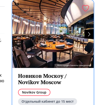
,
Фото предоставлены заведением
к
Новиков Москоу /
лю
Novikov Moscow
Novikov Group
Отдельный кабинет до 15 мест