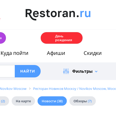
е
🎂
День
а
рождения
Куда пойти
Афиши
Скидки
Фильтры
 Novikov Moscow
Ресторан Новиков Москоу / Novikov Moscow, Моск
й
(2)
На карте
Новости
(38)
Обзоры
(7)