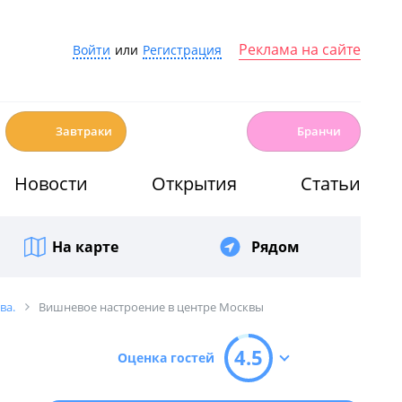
Реклама на сайте
Войти
или
Регистрация
☕️
🍳
Завтраки
Бранчи
Новости
Открытия
Статьи
На карте
Рядом
ва.
Вишневое настроение в центре Москвы
4.5
Оценка гостей