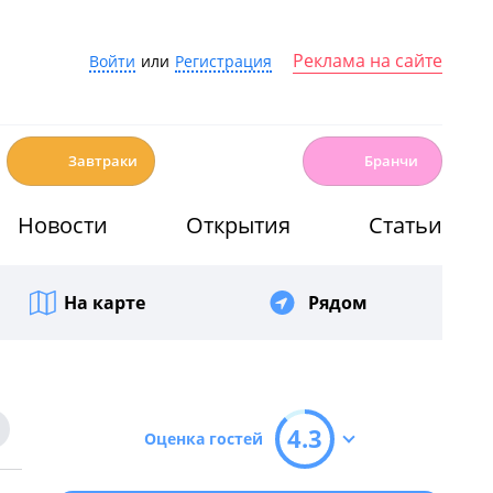
Реклама на сайте
Войти
или
Регистрация
☕️
🍳
Завтраки
Бранчи
Новости
Открытия
Статьи
На карте
Рядом
4.3
Оценка гостей