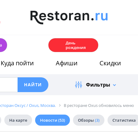
е
🎂
День
а
рождения
Куда пойти
Афиши
Скидки
Фильтры
сторан Оксус / Oxus, Москва.
В ресторане Oxus обновилось меню
На карте
Новости
(53)
Обзоры
(3)
Статистика