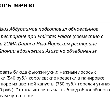
лось меню
зиз Абдураимов подготовил обновлённое
ресторане при Emirates Palace (совместно с
 в ZUMA Dubai и Нью-Йоркском ресторане
Японии вдохновили Азиза на объединение
бовать блюда фьюжн-кухни: нежный лосось с
и (540 руб.), королевские креветки в панировке
 пюре из цветной капусты (750 руб.), горелая утина
 руб.). Это только лишь часть блюд обновлённого
вам чуть позже.
Фото предоставлены заведени