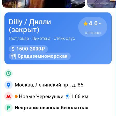
Фото предоставлены заведением
Dilly / Дилли
4.0
(закрыт)
8 отзывов
Гастробар
·
Винотека
·
Стейк-хаус
1500-2000₽
Средиземноморская
Москва, Ленинский пр., д. 85
Новые Черемушки
1.66 км
Неорганизованная бесплатная